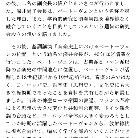
の後、二名の副会長の紹介とあいさつが行われまし
た。深井尚子会長は、ベートーヴェンという名称を冠
した理由、また、学術的研究と演奏実践を境界線なく
融合していくことを目的としているという趣旨の研究
会設立の想いを語りました。
その後、基調講演「音楽史上におけるベートーヴェ
ンの位置」という題名で深井会長が、40分ほど講演を
行いました。ベートーヴェンは、古典派とロマン派以
降の音楽史の中間地点に位置し、ベートーヴェンが活
躍した18世紀後半から19世紀前半は、音楽のみではな
く、ヨーロッパ史、哲学史（思想史）、文化史にも大
きな転換期であったことを資料を共有しながら解説し
ました。当時の神聖ローマ帝国の衰退、フランス革命
による思想の大きな変化と共和制の萌芽、ドイツ観念
論の台頭など、ヨーロッパ全体が大きく変わろうとし
ていた時期に活躍したベートーヴェンから、放射線状
に視点を向けて、幅広く学びを深めていくことができ