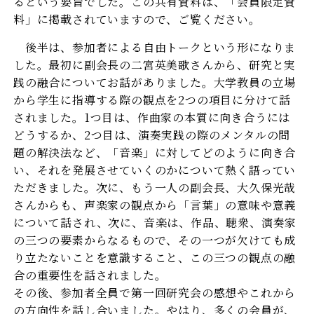
るという要旨でした。この共有資料は、「会員限定資
料」に掲載されていますので、ご覧ください。
後半は、参加者による自由トークという形になりま
した。最初に副会長の二宮英美歌さんから、研究と実
践の融合についてお話がありました。大学教員の立場
から学生に指導する際の観点を2つの項目に分けて話
されました。1つ目は、作曲家の本質に向き合うには
どうするか、2つ目は、演奏実践の際のメンタルの問
題の解決法など、「音楽」に対してどのように向き合
い、それを発展させていくのかについて熱く語ってい
ただきました。次に、もう一人の副会長、大久保光哉
さんからも、声楽家の観点から「言葉」の意味や意義
について話され、次に、音楽は、作品、聴衆、演奏家
の三つの要素からなるもので、その一つが欠けても成
り立たないことを意識すること、この三つの観点の融
合の重要性を話されました。
その後、参加者全員で第一回研究会の感想やこれから
の方向性を話し合いました。やはり、多くの会員が、